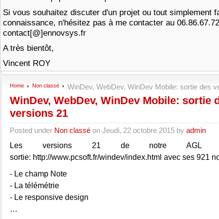
Si vous souhaitez discuter d'un projet ou tout simplement f
connaissance, n'hésitez pas à me contacter au 06.86.67.7
contact[@]ennovsys.fr
A très bientôt,
Vincent ROY
Home
Non classé
WinDev, WebDev, WinDev Mobile: sortie des v
WinDev, WebDev, WinDev Mobile: sortie 
versions 21
Posted under
Non classé
on Jeudi, 22 octobre 2015 by
admin
Les versions 21 de notre AGL pr
sortie: http://www.pcsoft.fr/windev/index.html avec ses 921 
- Le champ Note
- La télémétrie
- Le responsive design
…