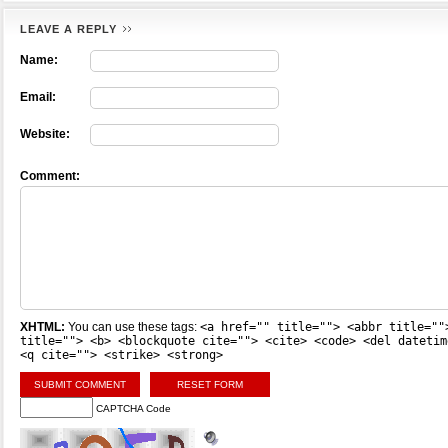
LEAVE A REPLY
Name:
Email:
Website:
Comment:
XHTML:
You can use these tags:
<a href="" title=""> <abbr title=""
title=""> <b> <blockquote cite=""> <cite> <code> <del datetim
<q cite=""> <strike> <strong>
CAPTCHA Code