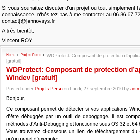
Si vous souhaitez discuter d'un projet ou tout simplement f
connaissance, n'hésitez pas à me contacter au 06.86.67.7
contact[@]ennovsys.fr
A très bientôt,
Vincent ROY
Home
Projets Perso
WDProtect: Composant de protection d’applic
[gratuit]
WDProtect: Composant de protection d’ap
Windev [gratuit]
Posted under
Projets Perso
on Lundi, 27 septembre 2010 by
adm
Bonjour,
Ce composant permet de détecter si vos applications Wind
d’être débuggés par un outil de deboggage. Il est comp
méthodes d’Anti-Debugging et fonctionne sous OS 32 et 64 b
Vous trouverez ci-dessous un lien de téléchargement du
qu’un projet d’exemple: