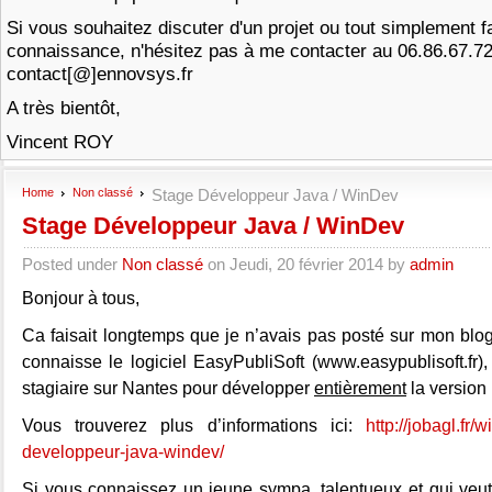
Si vous souhaitez discuter d'un projet ou tout simplement f
connaissance, n'hésitez pas à me contacter au 06.86.67.7
contact[@]ennovsys.fr
A très bientôt,
Vincent ROY
Home
Non classé
Stage Développeur Java / WinDev
Stage Développeur Java / WinDev
Posted under
Non classé
on Jeudi, 20 février 2014 by
admin
Bonjour à tous,
Ca faisait longtemps que je n’avais pas posté sur mon blo
connaisse le logiciel EasyPubliSoft (www.easypublisoft.fr)
stagiaire sur Nantes pour développer
entièrement
la version
Vous trouverez plus d’informations ici:
http://jobagl.fr/
developpeur-java-windev/
Si vous connaissez un jeune sympa, talentueux et qui veut 