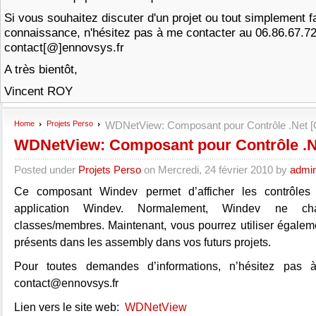
Si vous souhaitez discuter d'un projet ou tout simplement f
connaissance, n'hésitez pas à me contacter au 06.86.67.7
contact[@]ennovsys.fr
A très bientôt,
Vincent ROY
Home
Projets Perso
WDNetView: Composant pour Contrôle .Net [G
WDNetView: Composant pour Contrôle .Ne
Posted under
Projets Perso
on Mercredi, 24 février 2010 by
admi
Ce composant Windev permet d’afficher les contrôles
application Windev. Normalement, Windev ne c
classes/membres. Maintenant, vous pourrez utiliser égaleme
présents dans les assembly dans vos futurs projets.
Pour toutes demandes d’informations, n’hésitez pas 
contact@ennovsys.fr
Lien vers le site web:
WDNetView