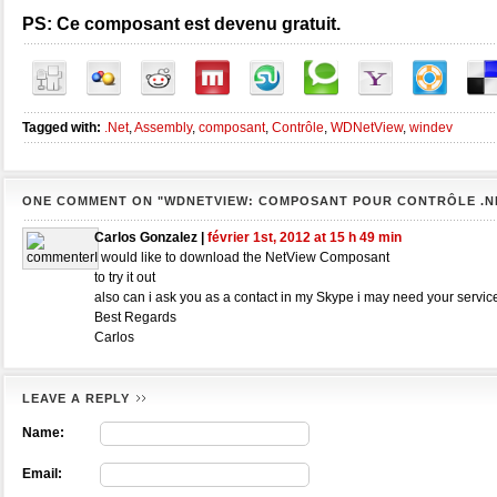
PS: Ce composant est devenu gratuit.
Tagged with:
.Net
,
Assembly
,
composant
,
Contrôle
,
WDNetView
,
windev
ONE COMMENT ON "WDNETVIEW: COMPOSANT POUR CONTRÔLE .NE
Carlos Gonzalez |
février 1st, 2012 at 15 h 49 min
I would like to download the NetView Composant
to try it out
also can i ask you as a contact in my Skype i may need your service
Best Regards
Carlos
LEAVE A REPLY
Name:
Email: