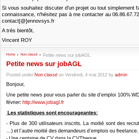
Si vous souhaitez discuter d'un projet ou tout simplement f
connaissance, n'hésitez pas à me contacter au 06.86.67.7
contact[@]ennovsys.fr
A très bientôt,
Vincent ROY
Home
Non classé
Petite news sur jobAGL
Petite news sur jobAGL
Posted under
Non classé
on Vendredi, 4 mai 2012 by
admin
Bonjour,
Une petite news pour vous parler du site d’emploi 100% 
février:
http://www.jobagl.fr
Les statistiques sont encourageantes:
- Plus de 300 utilisateurs inscrits. La moitié sont des recr
…) et l’autre moitié des demandeurs d’emplois ou freelance.
- Une centaine de CV dans la CVTheque