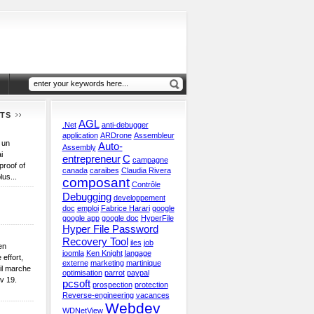
TS
AGL
.Net
anti-debugger
application
ARDrone
Assembleur
 un
Auto-
Assembly
i
entrepreneur
C
campagne
proof of
canada
caraibes
Claudia Rivera
lus...
composant
Contrôle
Debugging
developpement
doc
emploi
Fabrice Harari
google
google app
google doc
HyperFile
Hyper File Password
Recovery Tool
iles
job
en
joomla
Ken Knight
langage
 effort,
externe
marketing
martinique
il marche
optimisation
parrot
paypal
v 19.
pcsoft
prospection
protection
Reverse-engineering
vacances
Webdev
WDNetView