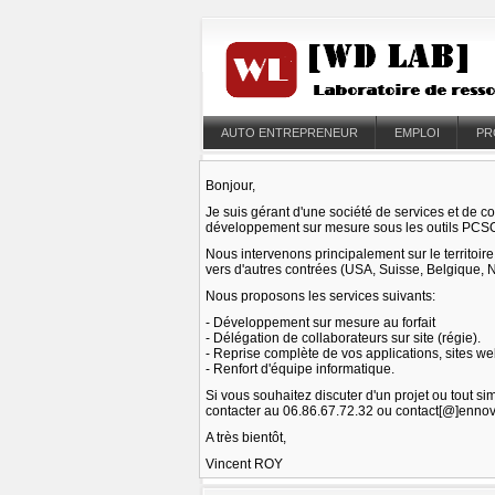
AUTO ENTREPRENEUR
EMPLOI
PR
Bonjour,
Je suis gérant d'une société de services et de co
développement sur mesure sous les outils PC
Nous intervenons principalement sur le territoi
vers d'autres contrées (USA, Suisse, Belgique, 
Nous proposons les services suivants:
- Développement sur mesure au forfait
- Délégation de collaborateurs sur site (régie).
- Reprise complète de vos applications, sites w
- Renfort d'équipe informatique.
Si vous souhaitez discuter d'un projet ou tout s
contacter au 06.86.67.72.32 ou contact[@]ennov
A très bientôt,
Vincent ROY