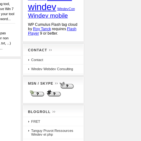
windev
g tool,
ave Win 7
WindevCon
 your tool
Windev mobile
word...
WP Cumulus Flash tag cloud
by
Roy Tanck
requires
Flash
a pas
Player
9 or better.
er non
txt, ...)
..
CONTACT
Contact
Windev Webdev Consulting
MSN / SKYPE
BLOGROLL
FRET
Tanguy Pruvot Ressources
Windev et php