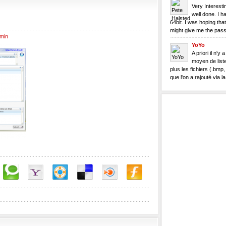
Very Interestin
well done. I h
64bit. I was hoping that
might give me the pass
min
YoYo
A priori il n'y 
moyen de list
plus les fichiers (.bmp, .
que l'on a rajouté via la.