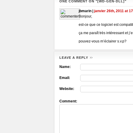
ONE COMMENT ON "[WD-GEN-DLL]"
jbmarin |
janvier 26th, 2011 at 1
Bonjour,
est-ce que ce logiciel est compat
ça me paraît très intéressant et 
pouvez-vous m’éclairer s.v.p?
LEAVE A REPLY
Name:
Email:
Website:
Comment: