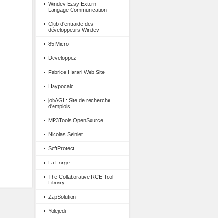
Windev Easy Extern
Langage Communication
Club d'entraide des
développeurs Windev
85 Micro
Developpez
Fabrice Harari Web Site
Haypocalc
jobAGL: Site de recherche
d'emplois
MP3Tools OpenSource
Nicolas Seinlet
SoftProtect
La Forge
The Collaborative RCE Tool
Library
ZapSolution
Yolejedi