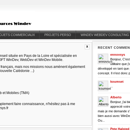
OJETS COMMERCIAUX
PROJETS PERSO
WINDEV WEBDEV CONSULTING
x
RECENT COMMEN
ennovsys
nseil située en Pays de la Loire et spécialisée en
Bonjour, C'est
SOFT WinDev, WebDev et WinDev Mobile.
utilitaire que j'a
re français, mais nos missions nous amènent également
développé en tant que 
Nouvelle Calédonie ...)
concept. Il n'est donc p
koumset
...
eb et Mobiles (TMA)
Alberto
Bonjour, j'ai bi
implement faire connaissance, n'hésitez pas à me
apprecié votre
sys.fr
mais je me demande s'
bien aussi avec WinDe
Ou...
Pete Halsted