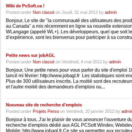
Wiki de PcSoft.ca !
Posted under
Non classé
on Jeudi, 31 mai 2012 by
admin
Bonjour, Le site de "la communauté des utilisateurs des pr
au Canada" a mis récemment en ligne sa nouvelle extension 
WLangage (appelé WL+). Les développeurs, quel que soit le
d’expérience, sont les bienvenus pour participer à sa constru
Petite news sur jobAGL
Posted under
Non classé
on Vendredi, 4 mai 2012 by
admin
Bonjour, Une petite news pour vous parler du site d'emploi
lancé mi février: http://www.jobagl.fr Les statistiques sont e
Plus de 300 utilisateurs inscrits. La moitié sont des recruteurs
et l'autre moitié des demandeurs d'emplois ou...
Nouveau site de recherche d’emplois
Posted under
Projets Perso
on Vendredi, 20 janvier 2012 by
admi
Bonjour à tous, J'ai le plaisir de vous annoncer l'ouverture du
recherche d'emplois dédié aux AGL PCSoft Windev, Webdev
Mobile: http://www.jobagl.fr Ce site va permettre aux recrut