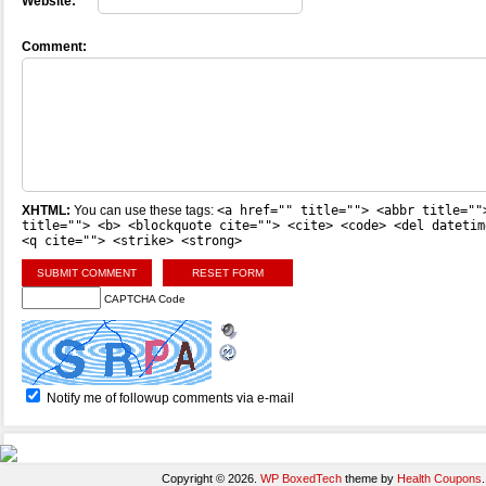
Website:
Comment:
XHTML:
You can use these tags:
<a href="" title=""> <abbr title=""
title=""> <b> <blockquote cite=""> <cite> <code> <del datetim
<q cite=""> <strike> <strong>
CAPTCHA Code
Notify me of followup comments via e-mail
Copyright © 2026.
WP BoxedTech
theme by
Health Coupons