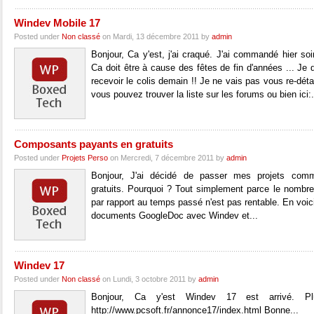
Windev Mobile 17
Posted under
Non classé
on Mardi, 13 décembre 2011 by
admin
Bonjour, Ca y'est, j'ai craqué. J'ai commandé hier so
Ca doit être à cause des fêtes de fin d'années ... Je
recevoir le colis demain !! Je ne vais pas vous re-déta
vous pouvez trouver la liste sur les forums ou bien ici:.
Composants payants en gratuits
Posted under
Projets Perso
on Mercredi, 7 décembre 2011 by
admin
Bonjour, J'ai décidé de passer mes projets comm
gratuits. Pourquoi ? Tout simplement parce le nombr
par rapport au temps passé n'est pas rentable. En voici 
documents GoogleDoc avec Windev et...
Windev 17
Posted under
Non classé
on Lundi, 3 octobre 2011 by
admin
Bonjour, Ca y'est Windev 17 est arrivé. Pl
http://www.pcsoft.fr/annonce17/index.html Bonne...