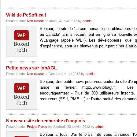
Wiki de PcSoft.ca !
Posted under
Non classé
on Jeudi, 31 mai 2012 by
admin
Bonjour, Le site de "la communauté des utilisateurs 
au Canada" a mis récemment en ligne sa nouvelle ext
WLangage (appelé WL+). Les développeurs, quel qu
d’expérience, sont les bienvenus pour participer à sa 
Petite news sur jobAGL
Posted under
Non classé
on Vendredi, 4 mai 2012 by
admin
Bonjour, Une petite news pour vous parler du site d'e
lancé mi février: http://www.jobagl.fr Les 
encourageantes: - Plus de 300 utilisateurs inscrits
recruteurs (SSII, PME ...) et l'autre moitié des demand
Nouveau site de recherche d’emplois
Posted under
Projets Perso
on Vendredi, 20 janvier 2012 by
admin
Bonjour à tous, J'ai le plaisir de vous annoncer l'