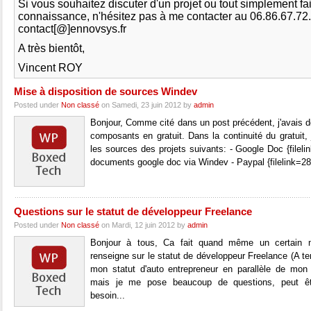
Si vous souhaitez discuter d'un projet ou tout simplement fa
connaissance, n'hésitez pas à me contacter au 06.86.67.72
contact[@]ennovsys.fr
A très bientôt,
Vincent ROY
Mise à disposition de sources Windev
Posted under
Non classé
on Samedi, 23 juin 2012 by
admin
Bonjour, Comme cité dans un post précédent, j'avais 
composants en gratuit. Dans la continuité du gratuit, 
les sources des projets suivants: - Google Doc {fileli
documents google doc via Windev - Paypal {filelink=28}
Questions sur le statut de développeur Freelance
Posted under
Non classé
on Mardi, 12 juin 2012 by
admin
Bonjour à tous, Ca fait quand même un certain
renseigne sur le statut de développeur Freelance (A te
mon statut d'auto entrepreneur en parallèle de mon a
mais je me pose beaucoup de questions, peut être
besoin...