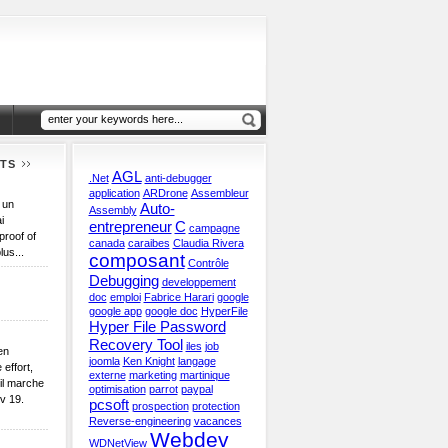
TS
AGL
.Net
anti-debugger
application
ARDrone
Assembleur
 un
Auto-
Assembly
i
entrepreneur
C
campagne
proof of
canada
caraibes
Claudia Rivera
lus...
composant
Contrôle
Debugging
developpement
doc
emploi
Fabrice Harari
google
google app
google doc
HyperFile
Hyper File Password
Recovery Tool
iles
job
en
joomla
Ken Knight
langage
 effort,
externe
marketing
martinique
il marche
optimisation
parrot
paypal
v 19.
pcsoft
prospection
protection
Reverse-engineering
vacances
Webdev
WDNetView