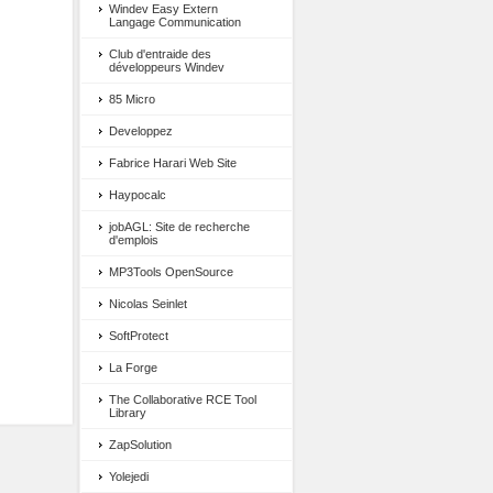
Windev Easy Extern
Langage Communication
Club d'entraide des
développeurs Windev
85 Micro
Developpez
Fabrice Harari Web Site
Haypocalc
jobAGL: Site de recherche
d'emplois
MP3Tools OpenSource
Nicolas Seinlet
SoftProtect
La Forge
The Collaborative RCE Tool
Library
ZapSolution
Yolejedi