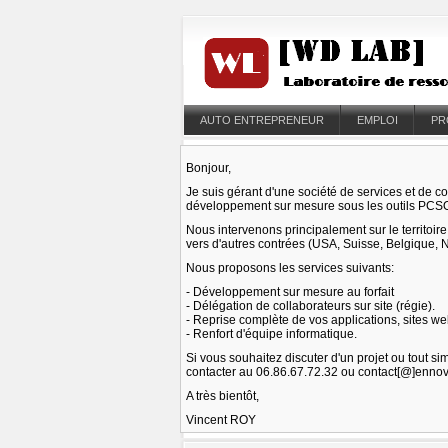
AUTO ENTREPRENEUR
EMPLOI
PR
Bonjour,
Je suis gérant d'une société de services et de co
développement sur mesure sous les outils PC
Nous intervenons principalement sur le territoi
vers d'autres contrées (USA, Suisse, Belgique, 
Nous proposons les services suivants:
- Développement sur mesure au forfait
- Délégation de collaborateurs sur site (régie).
- Reprise complète de vos applications, sites w
- Renfort d'équipe informatique.
Si vous souhaitez discuter d'un projet ou tout s
contacter au 06.86.67.72.32 ou contact[@]ennov
A très bientôt,
Vincent ROY