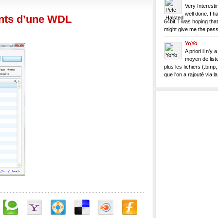
Very Interestin
well done. I h
nts d’une WDL
64bit. I was hoping that
might give me the pass
YoYo
A priori il n'y 
moyen de list
plus les fichiers (.bmp, .
que l'on a rajouté via la.