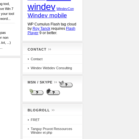
windev
g tool,
ave Win 7
WindevCon
 your tool
Windev mobile
word...
WP Cumulus Flash tag cloud
by
Roy Tanck
requires
Flash
a pas
Player
9 or better.
er non
txt, ...)
..
CONTACT
Contact
Windev Webdev Consulting
MSN / SKYPE
BLOGROLL
FRET
Tanguy Pruvot Ressources
Windev et php