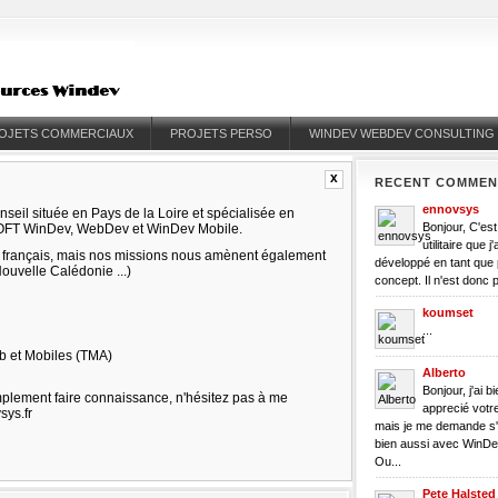
OJETS COMMERCIAUX
PROJETS PERSO
WINDEV WEBDEV CONSULTING
x
RECENT COMMEN
ennovsys
nseil située en Pays de la Loire et spécialisée en
Bonjour, C'est
SOFT WinDev, WebDev et WinDev Mobile.
utilitaire que j'a
re français, mais nos missions nous amènent également
développé en tant que 
Nouvelle Calédonie ...)
concept. Il n'est donc p
koumset
...
eb et Mobiles (TMA)
Alberto
Bonjour, j'ai bi
implement faire connaissance, n'hésitez pas à me
apprecié votre
sys.fr
mais je me demande s'
bien aussi avec WinDe
Ou...
Pete Halsted